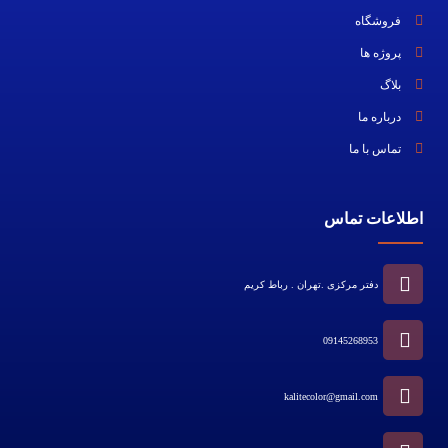
فروشگاه
پروژه ها
بلاگ
درباره ما
تماس با ما
اطلاعات تماس
دفتر مرکزی .تهران . رباط کریم
09145268953
kalitecolor@gmail.com