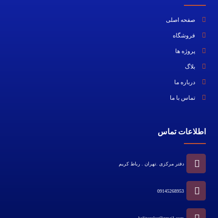
صفحه اصلی
فروشگاه
پروژه ها
بلاگ
درباره ما
تماس با ما
اطلاعات تماس
دفتر مرکزی .تهران . رباط کریم
09145268953